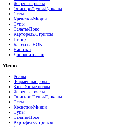
Жареные роллы
Онигири/Суши/Гунканы
Сеты
Креветки/Мидии
Супы
Салаты/Поке
Картофель/Стрипсы
Пицца
Блюда на ВОК
Напитки
Дополнительно
Меню
Роллы
Фирменные роллы
Запечённые роллы
Жареные роллы
Онигири/Суши/Гунканы
Сеты
Креветки/Мидии
Супы
Салаты/Поке
Картофель/Стрипсы