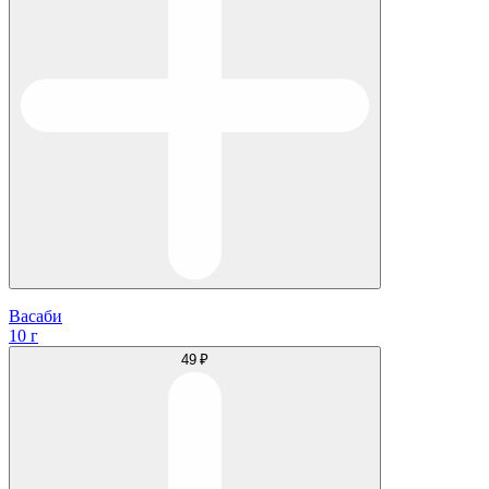
Васаби
10 г
49 ₽