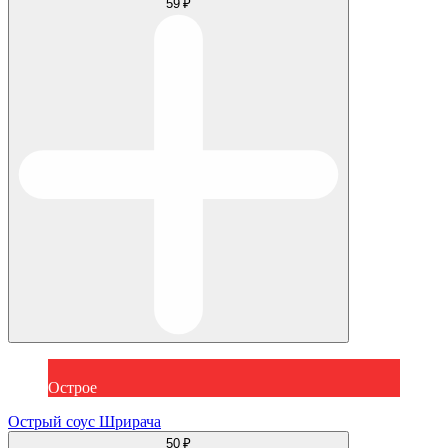
59 ₽
Острое
Острый соус Шрирача
50 ₽