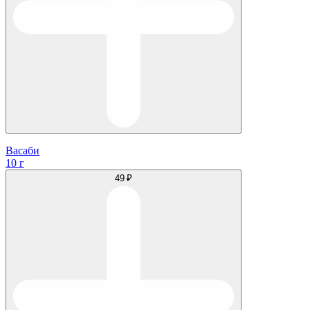
Васаби
10 г
49 ₽