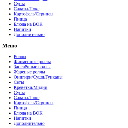
Супы
Салаты/Поке
Картофель/Стрипсы
Пицца
Блюда на ВОК
Напитки
Дополнительно
Меню
Роллы
Фирменные роллы
Запечённые роллы
Жареные роллы
Онигири/Суши/Гунканы
Сеты
Креветки/Мидии
Супы
Салаты/Поке
Картофель/Стрипсы
Пицца
Блюда на ВОК
Напитки
Дополнительно