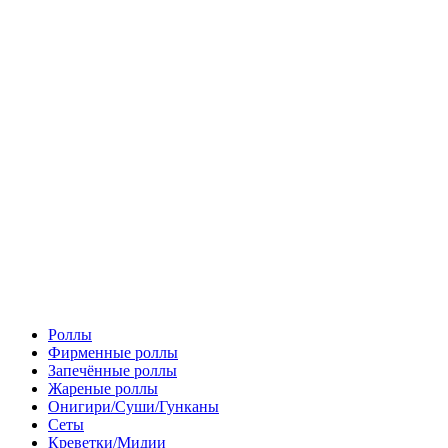
Роллы
Фирменные роллы
Запечённые роллы
Жареные роллы
Онигири/Суши/Гунканы
Сеты
Креветки/Мидии