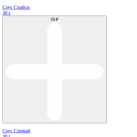
Соус Спайси
30 г
59 ₽
Соус Соевый
30 г