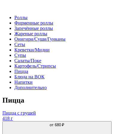
Роллы
Фирменные роллы
Запечённые роллы
Жареные роллы
Онигири/Суши/Гунканы
Сеты
Креветки/Мидии
Супы
Салаты/Поке
Картофель/Стрипсы
Пицца
Блюда на ВОК
Напитки
Дополнительно
Пицца
Пицца с грушей
418 г
от
680 ₽