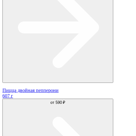
Пицца двойная пепперони
607 г
от
590 ₽