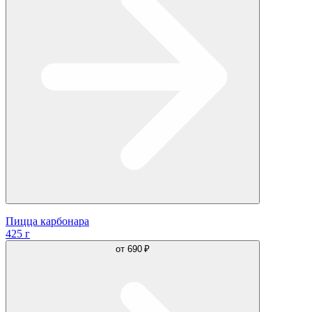
Пицца карбонара
425 г
от
690 ₽