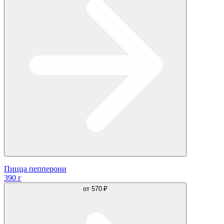
Пицца пепперони
390 г
от
570 ₽