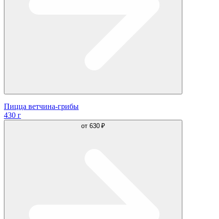
Пицца ветчина-грибы
430 г
от
630 ₽