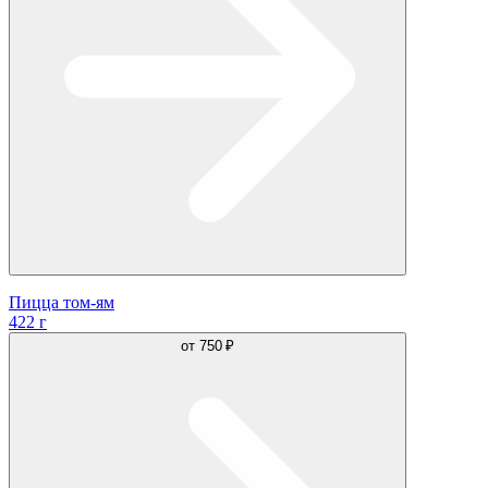
Пицца том-ям
422 г
от
750 ₽