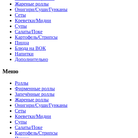
Жареные роллы
Онигири/Суши/Гунканы
Сеты
Креветки/Мидии
Супы
Салаты/Поке
Картофель/Стрипсы
Пицца
Блюда на ВОК
Напитки
Дополнительно
Меню
Роллы
Фирменные роллы
Запечённые роллы
Жареные роллы
Онигири/Суши/Гунканы
Сеты
Креветки/Мидии
Супы
Салаты/Поке
Картофель/Стрипсы