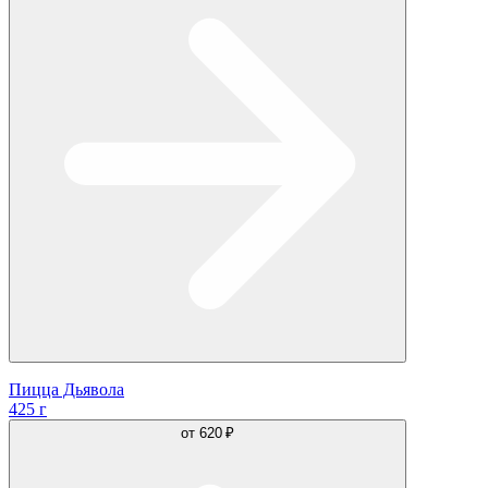
Пицца Дьявола
425 г
от
620 ₽