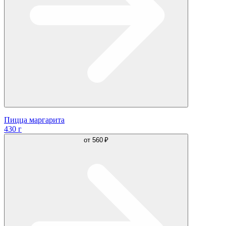
Пицца маргарита
430 г
от
560 ₽